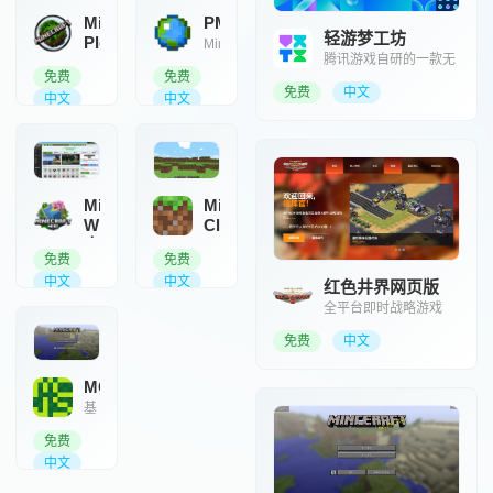
聚合平台
Minecraft
PMC
轻游梦工坊
Plot
Minecraft
腾讯游戏自研的一款无
非
我的世界工
免费
免费
代码游戏编程编辑器
官
具大全
免费
中文
方
中文
中文
粉
丝
社
区
和
创
Minecraft
Minecraft
作
Wiki
Classic
资
中
免费浏览器
源
免费
免费
文
版的
平
中文
Minecraft
中文
红色井界网页版
《我的世
台
界》在线百
全平台即时战略游戏
科全书
免费
中文
MC.JS
基
于
免费
Eaglercraft《我
的
中文
世