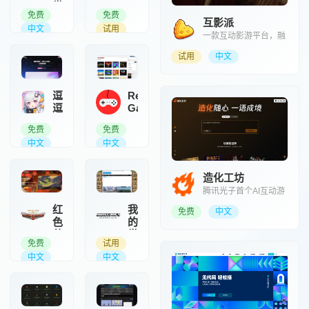
世
的
免费
免费
世
界
互影派
界
中文
试用
中
一款互动影游平台，融
中
国
合真人影视与分支剧情
文
版
试用
中文
选择
论
微软官方授
坛
权、网易代
理运营的中
逗
Retro
国大陆正版
逗
Games
游戏
AI
网页版在线
免费
免费
游
怀旧复古游
中文
戏网站
中文
戏
陪
玩
造化工坊
伙
腾讯光子首个AI互动游
伴
戏梦工厂
为玩家提供
红
我
免费
中文
实时语音陪
色
的
玩、智能攻
井
世
略、情绪陪
免费
试用
界
界
伴
中文
中文
网
中
页
文
版
站
全平台即时
Minecraft
战略游戏
的中文资源